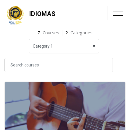
Skip to main content
Blocks
IDIOMAS
Blocks
7
Courses
2
Categories