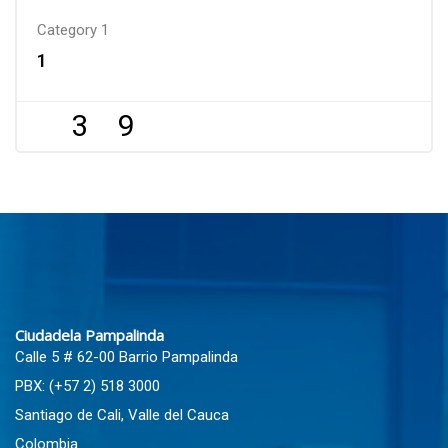
Category 1
1
3
9
Blocks
Blocks
Ciudadela Pampalinda
Calle 5 # 62-00 Barrio Pampalinda
PBX: (+57 2) 518 3000
Santiago de Cali, Valle del Cauca
Colombia