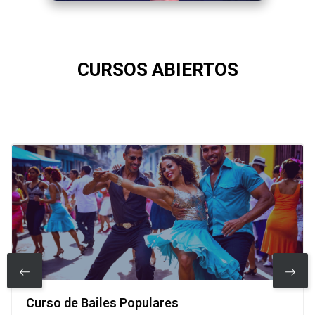
Skip [Cocoon] Courses slider
CURSOS ABIERTOS
Bienestar Universitario
Curso de Bailes Populares