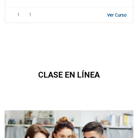
1
1
Ver Curso
Skip [Cocoon] Gallery Slider
CLASE EN LÍNEA
Beneficios del entorno virtual